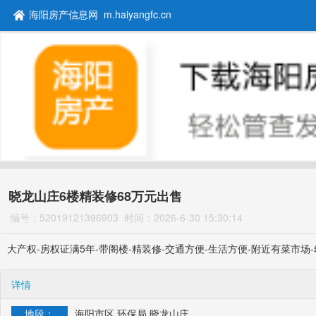
海阳房产信息网 m.haiyangfc.cn
晓龙山庄6楼精装修68万元出售
编号：52019121396903
时间：2026-6-30 15:30:14
大产权-房权证满5年-带阁楼-精装修-交通方便-生活方便-附近有菜市场-
详情
地段：
海阳市区 环保局 晓龙山庄