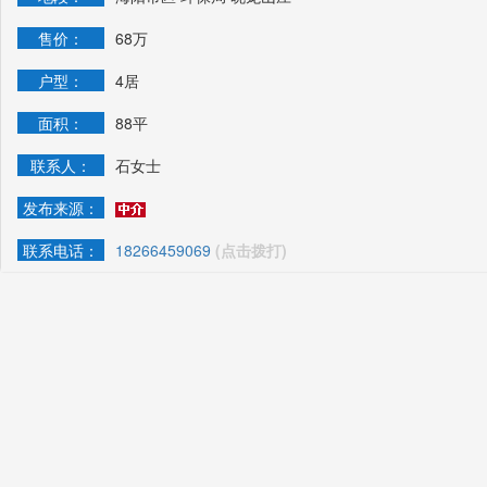
售价：
68万
户型：
4居
面积：
88平
联系人：
石女士
发布来源：
联系电话：
18266459069
(点击拨打)