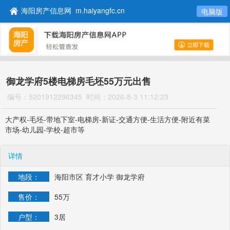
海阳房产信息网 m.haiyangfc.cn
电脑版
御龙学府5楼电梯房毛坯55万元出售
编号：5201912296345
时间：2026-8-3 11:12:23
大产权-毛坯-带地下室-电梯房-新证-交通方便-生活方便-附近有菜
市场-幼儿园-学校-超市等
详情
地段：
海阳市区 育才小学 御龙学府
售价：
55万
户型：
3居