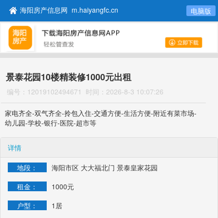
海阳房产信息网 m.haiyangfc.cn
电脑版
景泰花园10楼精装修1000元出租
编号：12019102494671
时间：2026-8-3 10:07:26
家电齐全-双气齐全-拎包入住-交通方便-生活方便-附近有菜市场-
幼儿园-学校-银行-医院-超市等
详情
地段：
海阳市区 大大福北门 景泰皇家花园
租金：
1000元
户型：
1居