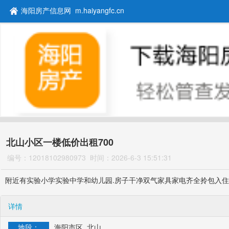
海阳房产信息网 m.haiyangfc.cn
北山小区一楼低价出租700
编号：12018102980973
时间：2026-6-3 15:51:31
附近有实验小学实验中学和幼儿园.房子干净双气家具家电齐全拎包入住
详情
地段：
海阳市区 北山