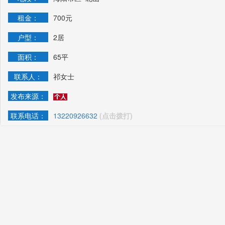
租金：
700元
户型：
2居
面积：
65平
联系人：
祁女士
发布来源：
联系电话：
13220926632
(点击拨打)