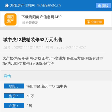
海阳房产信息网 m.haiyangfc.cn
电脑版
城中央13楼精装修53万元出售
编号：520211112110711
时间：2026-8-3 11:14:57
大产权-精装修-南向-房权证满5年-交通方便-生活方便-附近有菜市
场-幼儿园-学校-银行-医院-超市等
详情
地段：
海阳市区 新元广场 城中央
售价：
53万
户型：
2居